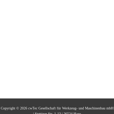
Copyright © 2026 cwTec Gesellschaft für Werkzeug- und Maschinenbau mbH
| Stettiner Str. 1-13 | 26524 Hage